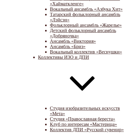
«Хайматкленге»
Вокальный ансамбль «Азбука Хит»
Татарский фольклорный ансамбль
«Лэйсэн»
Фольклорный ансамбль «Жарелье»
Детский фольклорный ансамбль
«Добряночка»
Ансамбль «Виктория»
Ансамбль «Бриз»
Вокальный коллектив «Веснушки»
Коллективы ИЗО и ДПИ
Студия изобразительных искусств
«Мета»
Студия «Православная береста»
Клуб по интересам «Мастерица»
Коллектив ДПИ «Русский сувенир»