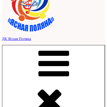
ДК Ясная Поляна