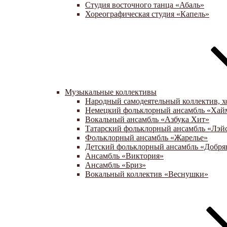
Студия восточного танца «Абаль»
Хореографическая студия «Капель»
Музыкальные коллективы
Народный самодеятельный коллектив, х
Немецкий фольклорный ансамбль «Хай
Вокальный ансамбль «Азбука Хит»
Татарский фольклорный ансамбль «Лэй
Фольклорный ансамбль «Жарелье»
Детский фольклорный ансамбль «Добря
Ансамбль «Виктория»
Ансамбль «Бриз»
Вокальный коллектив «Веснушки»