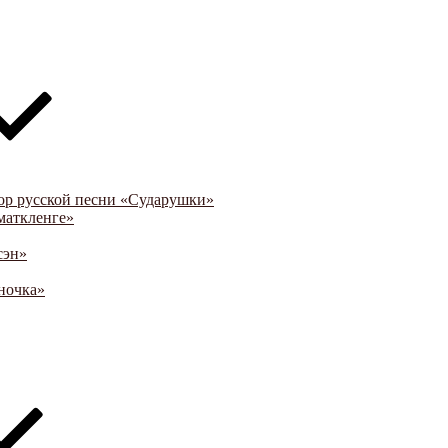
ор русской песни «Сударушки»
маткленге»
сэн»
ночка»