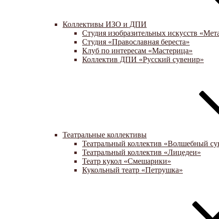
Коллективы ИЗО и ДПИ
Студия изобразительных искусств «Мет
Студия «Православная береста»
Клуб по интересам «Мастерица»
Коллектив ДПИ «Русский сувенир»
Театральные коллективы
Театральный коллектив «Волшебный су
Театральный коллектив «Лицедеи»
Театр кукол «Смешарики»
Кукольный театр «Петрушка»