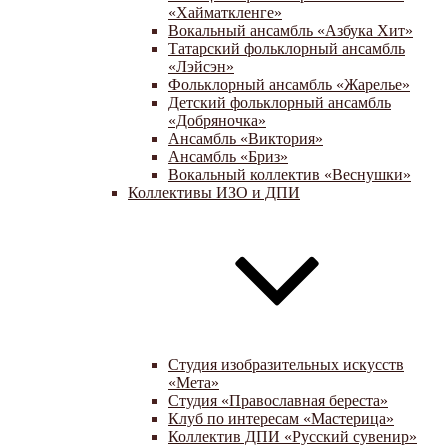
«Хайматкленге»
Вокальный ансамбль «Азбука Хит»
Татарский фольклорный ансамбль
«Лэйсэн»
Фольклорный ансамбль «Жарелье»
Детский фольклорный ансамбль
«Добряночка»
Ансамбль «Виктория»
Ансамбль «Бриз»
Вокальный коллектив «Веснушки»
Коллективы ИЗО и ДПИ
Студия изобразительных искусств
«Мета»
Студия «Православная береста»
Клуб по интересам «Мастерица»
Коллектив ДПИ «Русский сувенир»