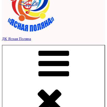
ДК Ясная Поляна