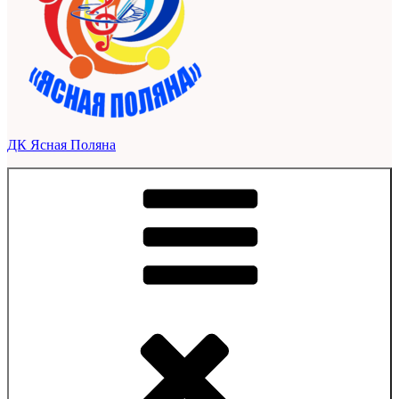
ДК Ясная Поляна