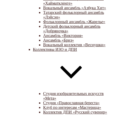
«Хайматкленге»
Вокальный ансамбль «Азбука Хит»
Татарский фольклорный ансамбль
«Лэйсэн»
Фольклорный ансамбль «Жарелье»
Детский фольклорный ансамбль
«Добряночка»
Ансамбль «Виктория»
Ансамбль «Бриз»
Вокальный коллектив «Веснушки»
Коллективы ИЗО и ДПИ
Студия изобразительных искусств
«Мета»
Студия «Православная береста»
Клуб по интересам «Мастерица»
Коллектив ДПИ «Русский сувенир»