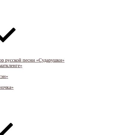
ор русской песни «Сударушки»
маткленге»
сэн»
ночка»