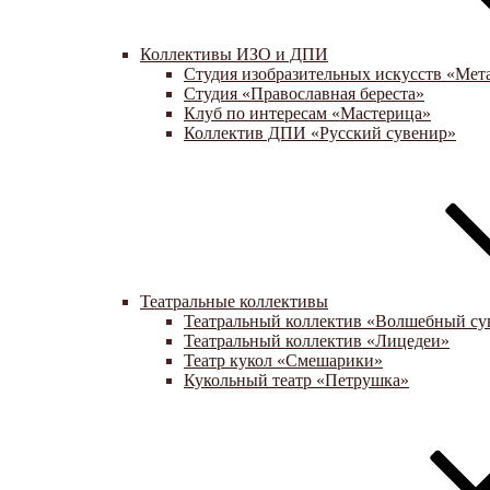
Коллективы ИЗО и ДПИ
Студия изобразительных искусств «Мет
Студия «Православная береста»
Клуб по интересам «Мастерица»
Коллектив ДПИ «Русский сувенир»
Театральные коллективы
Театральный коллектив «Волшебный су
Театральный коллектив «Лицедеи»
Театр кукол «Смешарики»
Кукольный театр «Петрушка»