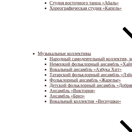
Студия восточного танца «Абаль»
Хореографическая студия «Капель»
Музыкальные коллективы
Народный самодеятельный коллектив, х
Немецкий фольклорный ансамбль «Хай
Вокальный ансамбль «Азбука Хит»
Татарский фольклорный ансамбль «Лэй
Фольклорный ансамбль «Жарелье»
Детский фольклорный ансамбль «Добря
Ансамбль «Виктория»
Ансамбль «Бриз»
Вокальный коллектив «Веснушки»