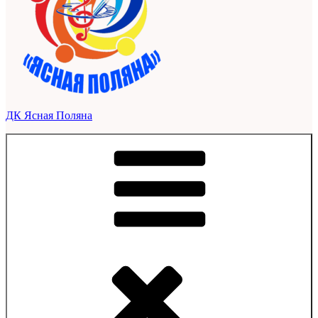
ДК Ясная Поляна