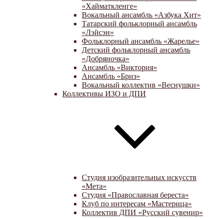
«Хайматкленге»
Вокальный ансамбль «Азбука Хит»
Татарский фольклорный ансамбль
«Лэйсэн»
Фольклорный ансамбль «Жарелье»
Детский фольклорный ансамбль
«Добряночка»
Ансамбль «Виктория»
Ансамбль «Бриз»
Вокальный коллектив «Веснушки»
Коллективы ИЗО и ДПИ
Студия изобразительных искусств
«Мета»
Студия «Православная береста»
Клуб по интересам «Мастерица»
Коллектив ДПИ «Русский сувенир»