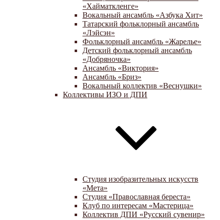
«Хайматкленге»
Вокальный ансамбль «Азбука Хит»
Татарский фольклорный ансамбль
«Лэйсэн»
Фольклорный ансамбль «Жарелье»
Детский фольклорный ансамбль
«Добряночка»
Ансамбль «Виктория»
Ансамбль «Бриз»
Вокальный коллектив «Веснушки»
Коллективы ИЗО и ДПИ
Студия изобразительных искусств
«Мета»
Студия «Православная береста»
Клуб по интересам «Мастерица»
Коллектив ДПИ «Русский сувенир»