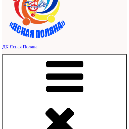
ДК Ясная Поляна