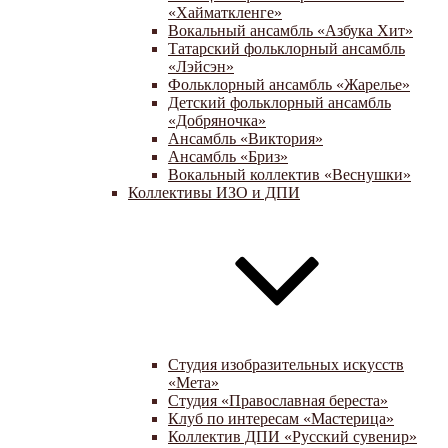
«Хайматкленге»
Вокальный ансамбль «Азбука Хит»
Татарский фольклорный ансамбль
«Лэйсэн»
Фольклорный ансамбль «Жарелье»
Детский фольклорный ансамбль
«Добряночка»
Ансамбль «Виктория»
Ансамбль «Бриз»
Вокальный коллектив «Веснушки»
Коллективы ИЗО и ДПИ
Студия изобразительных искусств
«Мета»
Студия «Православная береста»
Клуб по интересам «Мастерица»
Коллектив ДПИ «Русский сувенир»