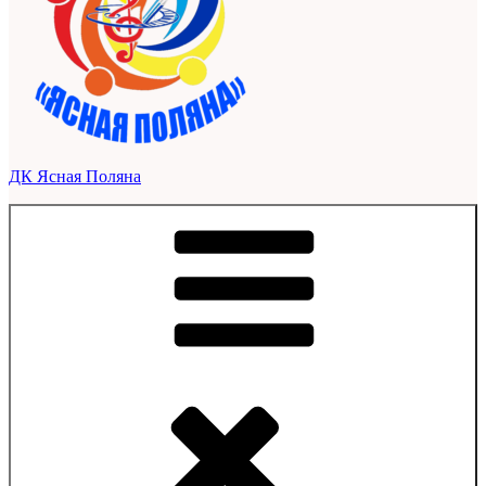
ДК Ясная Поляна