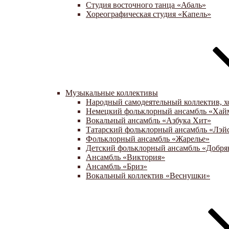
Студия восточного танца «Абаль»
Хореографическая студия «Капель»
Музыкальные коллективы
Народный самодеятельный коллектив, х
Немецкий фольклорный ансамбль «Хай
Вокальный ансамбль «Азбука Хит»
Татарский фольклорный ансамбль «Лэй
Фольклорный ансамбль «Жарелье»
Детский фольклорный ансамбль «Добря
Ансамбль «Виктория»
Ансамбль «Бриз»
Вокальный коллектив «Веснушки»