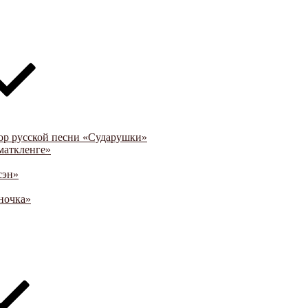
ор русской песни «Сударушки»
маткленге»
сэн»
ночка»