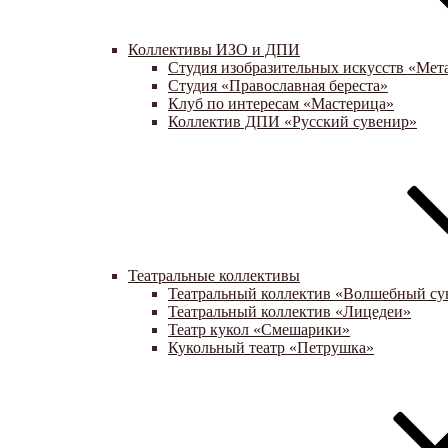
Коллективы ИЗО и ДПИ
Студия изобразительных искусств «Мет
Студия «Православная береста»
Клуб по интересам «Мастерица»
Коллектив ДПИ «Русский сувенир»
Театральные коллективы
Театральный коллектив «Волшебный су
Театральный коллектив «Лицедеи»
Театр кукол «Смешарики»
Кукольный театр «Петрушка»