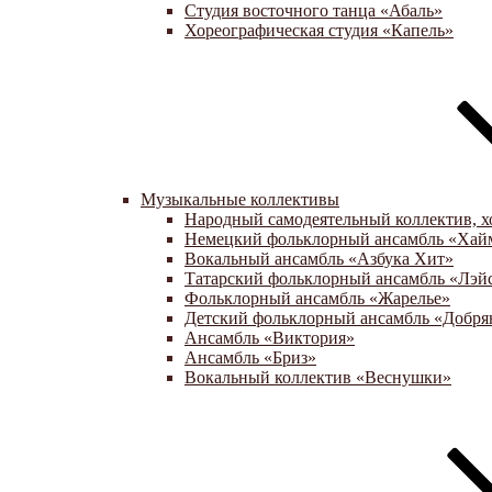
Студия восточного танца «Абаль»
Хореографическая студия «Капель»
Музыкальные коллективы
Народный самодеятельный коллектив, х
Немецкий фольклорный ансамбль «Хай
Вокальный ансамбль «Азбука Хит»
Татарский фольклорный ансамбль «Лэй
Фольклорный ансамбль «Жарелье»
Детский фольклорный ансамбль «Добря
Ансамбль «Виктория»
Ансамбль «Бриз»
Вокальный коллектив «Веснушки»