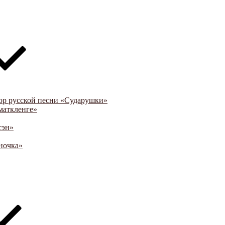
ор русской песни «Сударушки»
маткленге»
сэн»
ночка»