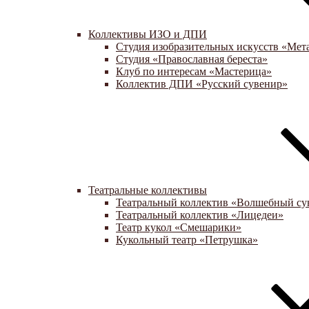
Коллективы ИЗО и ДПИ
Студия изобразительных искусств «Мет
Студия «Православная береста»
Клуб по интересам «Мастерица»
Коллектив ДПИ «Русский сувенир»
Театральные коллективы
Театральный коллектив «Волшебный су
Театральный коллектив «Лицедеи»
Театр кукол «Смешарики»
Кукольный театр «Петрушка»