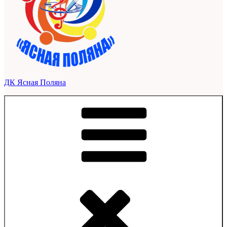
ДК Ясная Поляна