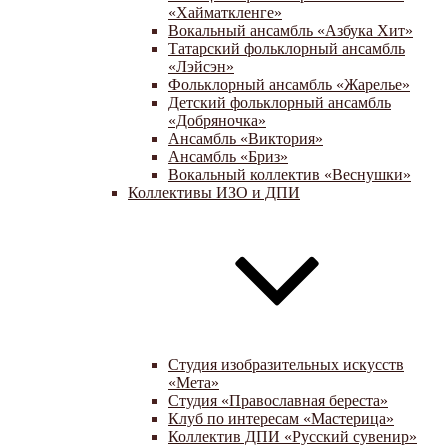
«Хайматкленге»
Вокальный ансамбль «Азбука Хит»
Татарский фольклорный ансамбль
«Лэйсэн»
Фольклорный ансамбль «Жарелье»
Детский фольклорный ансамбль
«Добряночка»
Ансамбль «Виктория»
Ансамбль «Бриз»
Вокальный коллектив «Веснушки»
Коллективы ИЗО и ДПИ
Студия изобразительных искусств
«Мета»
Студия «Православная береста»
Клуб по интересам «Мастерица»
Коллектив ДПИ «Русский сувенир»