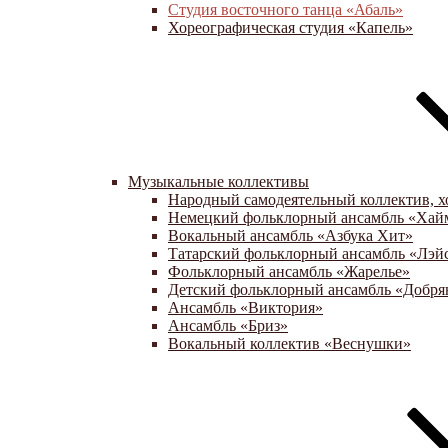
Студия восточного танца «Абаль»
Хореографическая студия «Капель»
Музыкальные коллективы
Народный самодеятельный коллектив, х
Немецкий фольклорный ансамбль «Хай
Вокальный ансамбль «Азбука Хит»
Татарский фольклорный ансамбль «Лэй
Фольклорный ансамбль «Жарелье»
Детский фольклорный ансамбль «Добря
Ансамбль «Виктория»
Ансамбль «Бриз»
Вокальный коллектив «Веснушки»