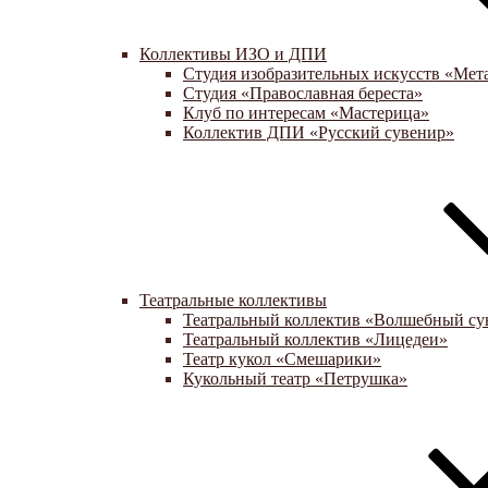
Коллективы ИЗО и ДПИ
Студия изобразительных искусств «Мет
Студия «Православная береста»
Клуб по интересам «Мастерица»
Коллектив ДПИ «Русский сувенир»
Театральные коллективы
Театральный коллектив «Волшебный су
Театральный коллектив «Лицедеи»
Театр кукол «Смешарики»
Кукольный театр «Петрушка»