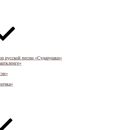
ор русской песни «Сударушки»
маткленге»
сэн»
ночка»