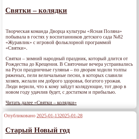
Святки – колядки
Творческая команда Дворца культуры «Ясная Поляна»
побывала в гостях у воспитанников детского сада №82
«Журавлик» с игровой фольклорной программой
«Святки».
Святки – зимний народный праздник, который длится от
Рождества до Крещения. В Святочные вечера устраивались
на Руси праздничные гулянья – по дворам ходили толпы
ряженых, пели величальные песни, в которых славили
хозяев, желали им доброго здоровья, богатого урожая.
Люди верили, что к кому зайдут колядующие, тот двор в
новом году удачлив будет, с достатком и прибылью.
Читать далее
«Святки – колядки»
Опубликовано
2025-01-13
2025-01-28
Старый Новый год