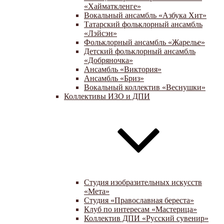
«Хайматкленге»
Вокальный ансамбль «Азбука Хит»
Татарский фольклорный ансамбль
«Лэйсэн»
Фольклорный ансамбль «Жарелье»
Детский фольклорный ансамбль
«Добряночка»
Ансамбль «Виктория»
Ансамбль «Бриз»
Вокальный коллектив «Веснушки»
Коллективы ИЗО и ДПИ
Студия изобразительных искусств
«Мета»
Студия «Православная береста»
Клуб по интересам «Мастерица»
Коллектив ДПИ «Русский сувенир»