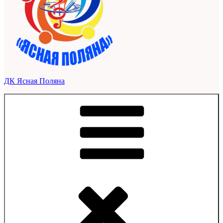
ДК Ясная Поляна