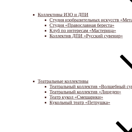
Коллективы ИЗО и ДПИ
Студия изобразительных искусств «Мет
Студия «Православная береста»
Клуб по интересам «Мастерица»
Коллектив ДПИ «Русский сувенир»
Театральные коллективы
Театральный коллектив «Волшебный су
Театральный коллектив «Лицедеи»
Театр кукол «Смешарики»
Кукольный театр «Петрушка»