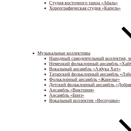
Студия восточного танца «Абаль»
Хореографическая студия «Капель»
Музыкальные коллективы
Народный самодеятельный коллектив, х
Немецкий фольклорный ансамбль «Хай
Вокальный ансамбль «Азбука Хит»
Татарский фольклорный ансамбль «Лэй
Фольклорный ансамбль «Жарелье»
Детский фольклорный ансамбль «Добря
Ансамбль «Виктория»
Ансамбль «Бриз»
Вокальный коллектив «Веснушки»