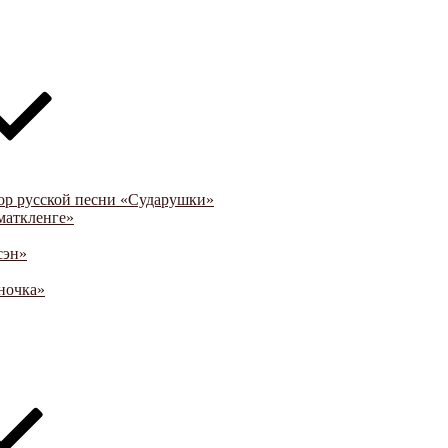
ор русской песни «Сударушки»
маткленге»
сэн»
ночка»