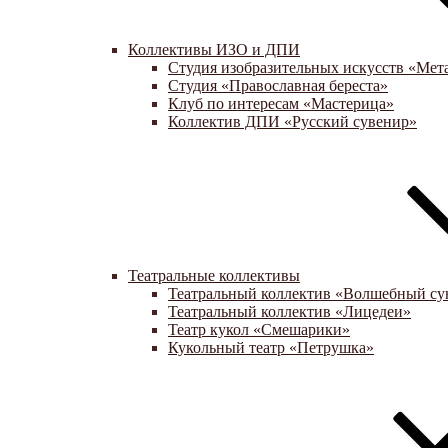
Коллективы ИЗО и ДПИ
Студия изобразительных искусств «Мет
Студия «Православная береста»
Клуб по интересам «Мастерица»
Коллектив ДПИ «Русский сувенир»
Театральные коллективы
Театральный коллектив «Волшебный су
Театральный коллектив «Лицедеи»
Театр кукол «Смешарики»
Кукольный театр «Петрушка»