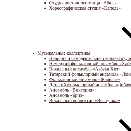
Студия восточного танца «Абаль»
Хореографическая студия «Капель»
Музыкальные коллективы
Народный самодеятельный коллектив, х
Немецкий фольклорный ансамбль «Хай
Вокальный ансамбль «Азбука Хит»
Татарский фольклорный ансамбль «Лэй
Фольклорный ансамбль «Жарелье»
Детский фольклорный ансамбль «Добря
Ансамбль «Виктория»
Ансамбль «Бриз»
Вокальный коллектив «Веснушки»