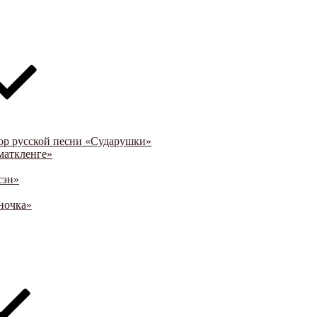
ор русской песни «Сударушки»
маткленге»
сэн»
ночка»