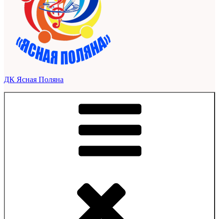
ДК Ясная Поляна