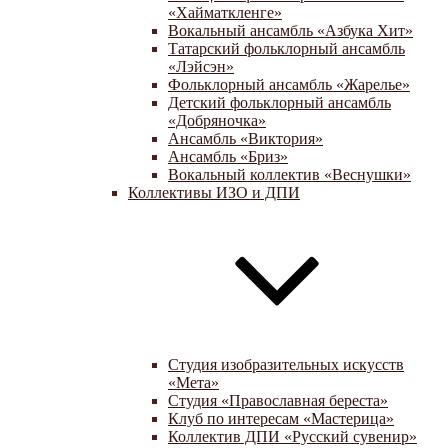
«Хайматкленге»
Вокальный ансамбль «Азбука Хит»
Татарский фольклорный ансамбль
«Лэйсэн»
Фольклорный ансамбль «Жарелье»
Детский фольклорный ансамбль
«Добряночка»
Ансамбль «Виктория»
Ансамбль «Бриз»
Вокальный коллектив «Веснушки»
Коллективы ИЗО и ДПИ
Студия изобразительных искусств
«Мета»
Студия «Православная береста»
Клуб по интересам «Мастерица»
Коллектив ДПИ «Русский сувенир»