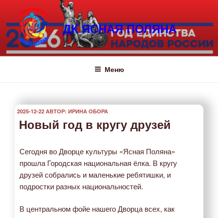
Перейти
к
ДК ЯСНАЯ ПОЛЯНА
содержимому
Меню
ОПУБЛИКОВАНО
2025-12-22
АВТОР:
ИРИНА ОБОРА
Новый год в кругу друзей
Сегодня во Дворце культуры «Ясная Поляна»
прошла Городская национальная ёлка. В кругу
друзей собрались и маленькие ребятишки, и
подростки разных национальностей.
В центральном фойе нашего Дворца всех, как