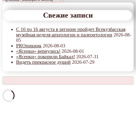
Свежие записи
С 10 по 16 августа в регионе пройдет Всекузбасская
музейная неделя археологии и палеонтологии
2026-08-
05
PROпикник
2026-08-03
«Ясенки» вернулись!
2026-08-01
«Ясенки» покорили Байкал!
2026-07-31
Видеть прекрасное душой
2026-07-29