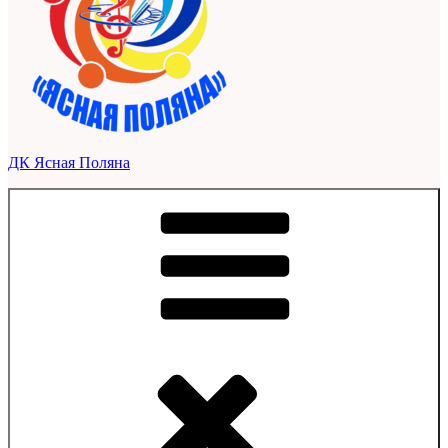
ДК Ясная Поляна