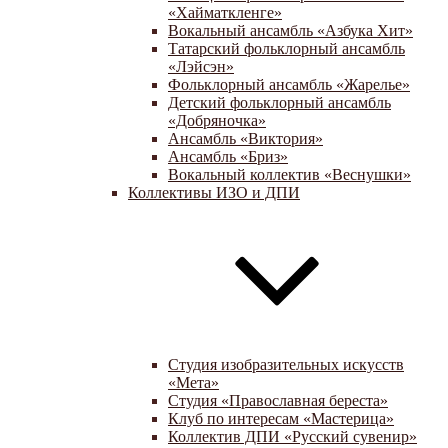
«Хайматкленге»
Вокальный ансамбль «Азбука Хит»
Татарский фольклорный ансамбль
«Лэйсэн»
Фольклорный ансамбль «Жарелье»
Детский фольклорный ансамбль
«Добряночка»
Ансамбль «Виктория»
Ансамбль «Бриз»
Вокальный коллектив «Веснушки»
Коллективы ИЗО и ДПИ
Студия изобразительных искусств
«Мета»
Студия «Православная береста»
Клуб по интересам «Мастерица»
Коллектив ДПИ «Русский сувенир»