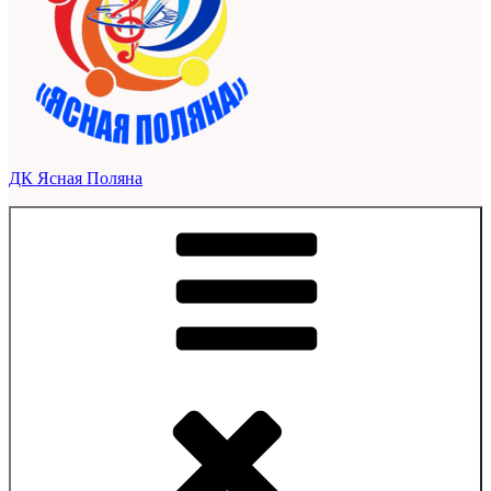
ДК Ясная Поляна