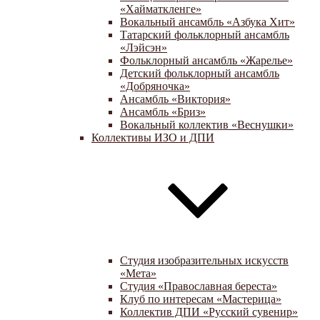
«Хайматкленге»
Вокальный ансамбль «Азбука Хит»
Татарский фольклорный ансамбль
«Лэйсэн»
Фольклорный ансамбль «Жарелье»
Детский фольклорный ансамбль
«Добряночка»
Ансамбль «Виктория»
Ансамбль «Бриз»
Вокальный коллектив «Веснушки»
Коллективы ИЗО и ДПИ
Студия изобразительных искусств
«Мета»
Студия «Православная береста»
Клуб по интересам «Мастерица»
Коллектив ДПИ «Русский сувенир»