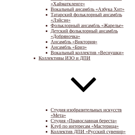
«Хайматкленге»
Вокальный ансамбль «Азбука Хит»
Татарский фольклорный ансамбль
«Лэйсэн»
Фольклорный ансамбль «Жарелье»
Детский фольклорный ансамбль
«Добряночка»
Ансамбль «Виктория»
Ансамбль «Бриз»
Вокальный коллектив «Веснушки»
Коллективы ИЗО и ДПИ
Студия изобразительных искусств
«Мета»
Студия «Православная береста»
Клуб по интересам «Мастерица»
Коллектив ДПИ «Русский сувенир»