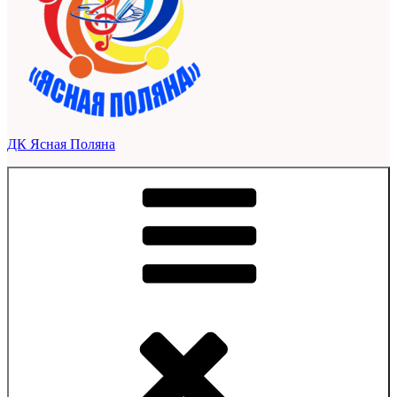
ДК Ясная Поляна