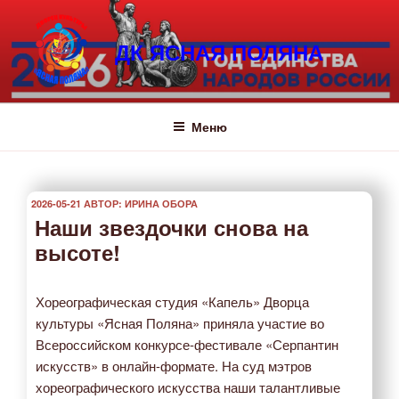
Перейти
к
ДК ЯСНАЯ ПОЛЯНА
содержимому
Меню
ОПУБЛИКОВАНО
2026-05-21
АВТОР:
ИРИНА ОБОРА
Наши звездочки снова на
высоте!
Хореографическая студия «Капель» Дворца
культуры «Ясная Поляна» приняла участие во
Всероссийском конкурсе-фестивале «Серпантин
искусств» в онлайн-формате. На суд мэтров
хореографического искусства наши талантливые