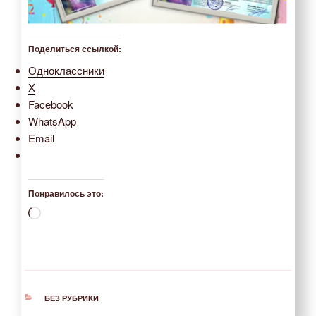
Поделиться ссылкой:
Одноклассники
X
Facebook
WhatsApp
Email
Понравилось это:
Загрузка…
РУБРИКИ
БЕЗ РУБРИКИ