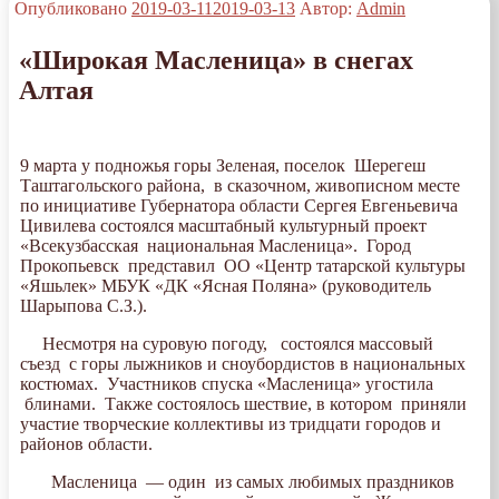
Опубликовано
2019-03-11
2019-03-13
Автор:
Admin
«Широкая Масленица» в снегах
Алтая
9 марта у подножья горы Зеленая, поселок Шерегеш
Таштагольского района, в сказочном, живописном месте
по инициативе Губернатора области Сергея Евгеньевича
Цивилева состоялся масштабный культурный проект
«Всекузбасская национальная Масленица». Город
Прокопьевск представил ОО «Центр татарской культуры
«Яшьлек» МБУК «ДК «Ясная Поляна» (руководитель
Шарыпова С.З.).
Несмотря на суровую погоду, состоялся массовый
съезд с горы лыжников и сноубордистов в национальных
костюмах. Участников спуска «Масленица» угостила
блинами. Также состоялось шествие, в котором приняли
участие творческие коллективы из тридцати городов и
районов области.
Масленица — один из самых любимых праздников