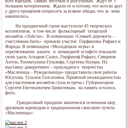
всех народов, самый веселый и разгульный. Ждут ее с
большим нетерпением. Ждали ее и потому, что хотели друг
у друга прощения попросить за всякие обиды, что за зиму
накопились.
На праздничной сцене выступили 45 творческих
коллективов, в том числе фольклорный татарский
ансамбль «Лэйсэн». В номинации «Семьей дорожить –
счастливым быть» приняли участие Гирфановы Рафаил и
Фарида. В номинации «Молодецкие игры» в
перетягивании каната и командной эстафете показали
свою удаль Аскаров Салих, Гирфаноф Рафаил, Смирнов
Антон, Рахматулина Гульзифа, Сергеева Назира. На
выставку декоративно – прикладного творчества
«Масленица – Рукодельница» предоставила свои работы
Юсупова Гузалия Талгатовна. Приятной неожиданностью
для участников ансамбля стала встреча с Губернатором
Сергеем Евгеньевичем Цивилевым, на память осталось
фото.
Грандиозный праздник закончился огненным шоу,
дружным хороводом и традиционным сжигание чучела
«Масленицы».