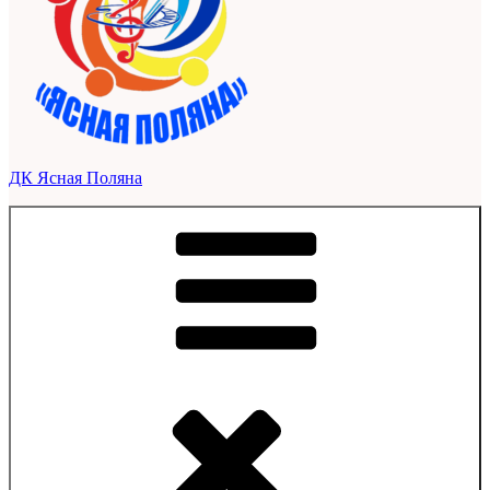
ДК Ясная Поляна