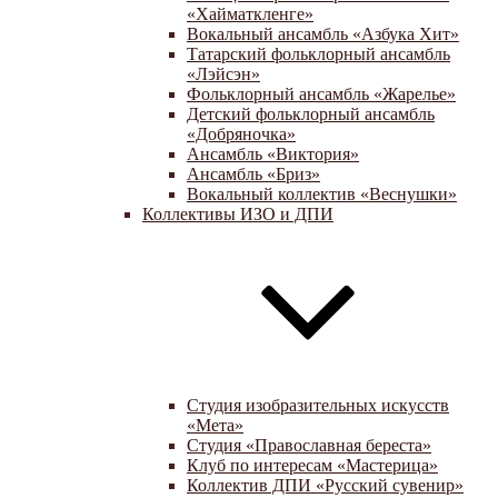
«Хайматкленге»
Вокальный ансамбль «Азбука Хит»
Татарский фольклорный ансамбль
«Лэйсэн»
Фольклорный ансамбль «Жарелье»
Детский фольклорный ансамбль
«Добряночка»
Ансамбль «Виктория»
Ансамбль «Бриз»
Вокальный коллектив «Веснушки»
Коллективы ИЗО и ДПИ
Студия изобразительных искусств
«Мета»
Студия «Православная береста»
Клуб по интересам «Мастерица»
Коллектив ДПИ «Русский сувенир»