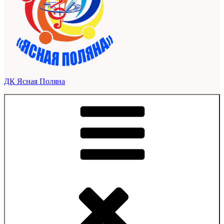
ДК Ясная Поляна