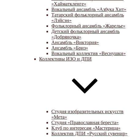
«Хайматкленге»
Вокальный ансамбль «Азбука Хит»
Татарский фольклорный ансамбль
«Лэйсэн»
Фольклорный ансамбль «Жарелье»
Детский фольклорный ансамбль
«Добряночка»
Ансамбль «Виктория»
Ансамбль «Бриз»
Вокальный коллектив «Веснушки»
Коллективы ИЗО и ДПИ
Студия изобразительных искусств
«Мета»
Студия «Православная береста»
Клуб по интересам «Мастерица»
Коллектив ДПИ «Русский сувенир»