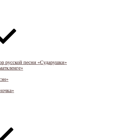
ор русской песни «Сударушки»
маткленге»
сэн»
ночка»