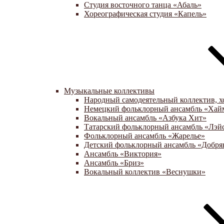
Студия восточного танца «Абаль»
Хореографическая студия «Капель»
Музыкальные коллективы
Народный самодеятельный коллектив, х
Немецкий фольклорный ансамбль «Хай
Вокальный ансамбль «Азбука Хит»
Татарский фольклорный ансамбль «Лэй
Фольклорный ансамбль «Жарелье»
Детский фольклорный ансамбль «Добря
Ансамбль «Виктория»
Ансамбль «Бриз»
Вокальный коллектив «Веснушки»