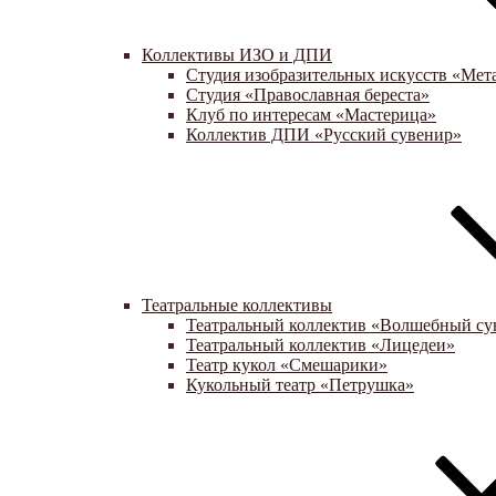
Коллективы ИЗО и ДПИ
Студия изобразительных искусств «Мет
Студия «Православная береста»
Клуб по интересам «Мастерица»
Коллектив ДПИ «Русский сувенир»
Театральные коллективы
Театральный коллектив «Волшебный су
Театральный коллектив «Лицедеи»
Театр кукол «Смешарики»
Кукольный театр «Петрушка»