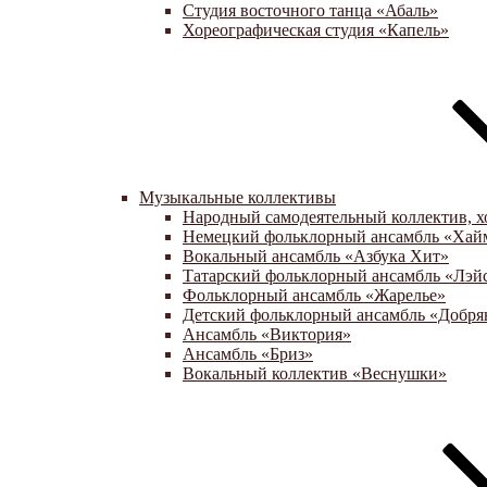
Студия восточного танца «Абаль»
Хореографическая студия «Капель»
Музыкальные коллективы
Народный самодеятельный коллектив, х
Немецкий фольклорный ансамбль «Хай
Вокальный ансамбль «Азбука Хит»
Татарский фольклорный ансамбль «Лэй
Фольклорный ансамбль «Жарелье»
Детский фольклорный ансамбль «Добря
Ансамбль «Виктория»
Ансамбль «Бриз»
Вокальный коллектив «Веснушки»