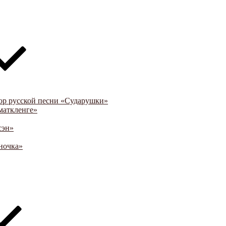
ор русской песни «Сударушки»
маткленге»
сэн»
ночка»