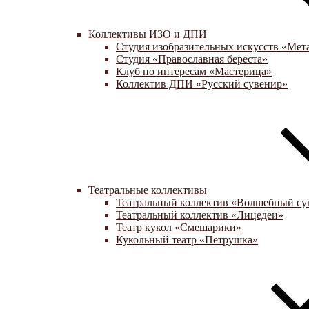
Коллективы ИЗО и ДПИ
Студия изобразительных искусств «Мет
Студия «Православная береста»
Клуб по интересам «Мастерица»
Коллектив ДПИ «Русский сувенир»
Театральные коллективы
Театральный коллектив «Волшебный су
Театральный коллектив «Лицедеи»
Театр кукол «Смешарики»
Кукольный театр «Петрушка»