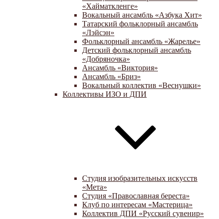
«Хайматкленге»
Вокальный ансамбль «Азбука Хит»
Татарский фольклорный ансамбль
«Лэйсэн»
Фольклорный ансамбль «Жарелье»
Детский фольклорный ансамбль
«Добряночка»
Ансамбль «Виктория»
Ансамбль «Бриз»
Вокальный коллектив «Веснушки»
Коллективы ИЗО и ДПИ
Студия изобразительных искусств
«Мета»
Студия «Православная береста»
Клуб по интересам «Мастерица»
Коллектив ДПИ «Русский сувенир»