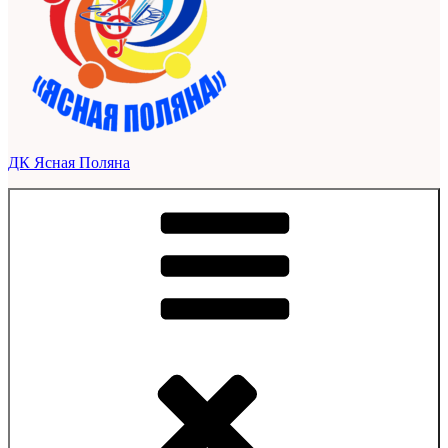
ДК Ясная Поляна