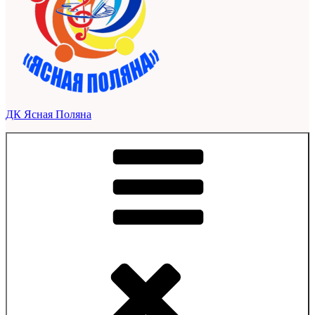
ДК Ясная Поляна