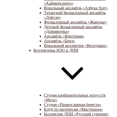
«Хайматкленге»
Вокальный ансамбль «Азбука Хит»
Татарский фольклорный ансамбль
«Лэйсэн»
Фольклорный ансамбль «Жарелье»
Детский фольклорный ансамбль
«Добряночка»
Ансамбль «Виктория»
Ансамбль «Бриз»
Вокальный коллектив «Веснушки»
Коллективы ИЗО и ДПИ
Студия изобразительных искусств
«Мета»
Студия «Православная береста»
Клуб по интересам «Мастерица»
Коллектив ДПИ «Русский сувенир»