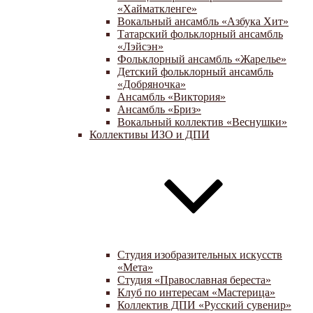
«Хайматкленге»
Вокальный ансамбль «Азбука Хит»
Татарский фольклорный ансамбль
«Лэйсэн»
Фольклорный ансамбль «Жарелье»
Детский фольклорный ансамбль
«Добряночка»
Ансамбль «Виктория»
Ансамбль «Бриз»
Вокальный коллектив «Веснушки»
Коллективы ИЗО и ДПИ
Студия изобразительных искусств
«Мета»
Студия «Православная береста»
Клуб по интересам «Мастерица»
Коллектив ДПИ «Русский сувенир»