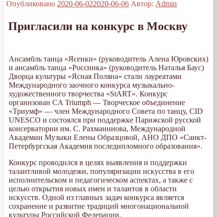
Опубликовано
2020-06-02
2020-06-06
Автор:
Admin
Пригласили на конкурс в Москву
Ансамбль танца «Ясенки» (руководитель Алена Юровских)
и ансамбль танца «Россинка» (руководитель Наталья Баус)
Дворца культуры «Ясная Поляна» стали лауреатами
Международного заочного конкурса музыкально-
художественного творчества «StART». Конкурс
организован CA Triumph — Творческое объединение
«Триумф» — член Международного Совета по танцу, CID
UNESCO и состоялся при поддержке Парижской русской
консерватории им. С. Рахманинова, Международной
Академии Музыки Елены Образцовой, АНО ДПО «Санкт-
Петербургская Академия последипломного образования».
Конкурс проводился в целях выявления и поддержки
талантливой молодежи, популяризации искусства в его
исполнительском и педагогическом аспектах, а также с
целью открытия новых имен и талантов в области
искусств. Одной из главных задач конкурса является
сохранение и развитие традиций многонациональной
культуры Российской Федерации.