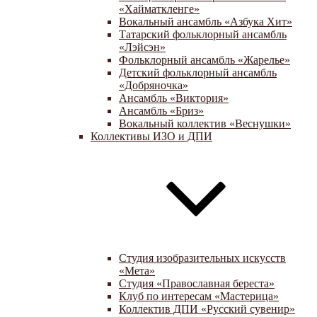
«Хайматкленге»
Вокальный ансамбль «Азбука Хит»
Татарский фольклорный ансамбль
«Лэйсэн»
Фольклорный ансамбль «Жарелье»
Детский фольклорный ансамбль
«Добряночка»
Ансамбль «Виктория»
Ансамбль «Бриз»
Вокальный коллектив «Веснушки»
Коллективы ИЗО и ДПИ
Студия изобразительных искусств
«Мета»
Студия «Православная береста»
Клуб по интересам «Мастерица»
Коллектив ДПИ «Русский сувенир»