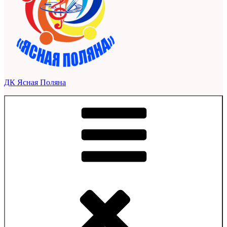
ДК Ясная Поляна