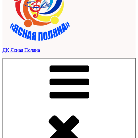
ДК Ясная Поляна