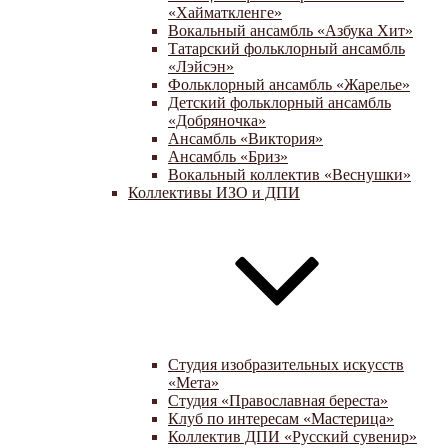
«Хайматкленге»
Вокальный ансамбль «Азбука Хит»
Татарский фольклорный ансамбль
«Лэйсэн»
Фольклорный ансамбль «Жарелье»
Детский фольклорный ансамбль
«Добряночка»
Ансамбль «Виктория»
Ансамбль «Бриз»
Вокальный коллектив «Веснушки»
Коллективы ИЗО и ДПИ
Студия изобразительных искусств
«Мета»
Студия «Православная береста»
Клуб по интересам «Мастерица»
Коллектив ДПИ «Русский сувенир»