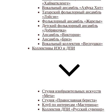
«Хайматкленге»
Вокальный ансамбль «Азбука Хит»
Татарский фольклорный ансамбль
«Лэйсэн»
Фольклорный ансамбль «Жарелье»
Детский фольклорный ансамбль
«Добряночка»
Ансамбль «Виктория»
Ансамбль «Бриз»
Вокальный коллектив «Веснушки»
Коллективы ИЗО и ДПИ
Студия изобразительных искусств
«Мета»
Студия «Православная береста»
Клуб по интересам «Мастерица»
Коллектив ДПИ «Русский сувенир»