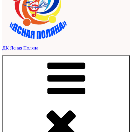
ДК Ясная Поляна