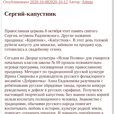
Опубликовано
2020-10-08
2020-10-12
Автор:
Admin
Сергий-капустник
Православная церковь 8 октября чтит память святого
Сергия, игумена Радонежского. Другие названия
праздника: «Курятник», «Капустник». В этот день толокой
рубили капусту для закваски, забивали на продажу кур,
готовились к свадебному сезону.
Сегодня во Дворце культуры «Ясная Поляна» для учащихся
начальных классов школы № 69 прошла познавательно-
игровая программа, посвященная этому православному
празднику. Методист по традиционной русской культуре
Ирина Смирнова и руководитель русского фольклорного
ансамбля «Добряночка» Анна Евдокимова разучивали с
ребятишками русские обрядовые танцы, провели конкурс
рукодельниц и дефиле в русских сарафанах. Получился
настоящий творческий капустник. Без знания своих корней
нельзя воспитать полноценного человека. Знакомство с
традициями, обычаями русского народа помогает
воспитывать любовь к истории, культуре родной земли,
помогает сохранить прошлое. И начинать приобщение к