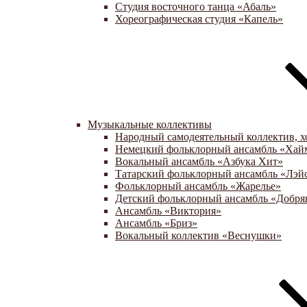
Студия восточного танца «Абаль»
Хореографическая студия «Капель»
Музыкальные коллективы
Народный самодеятельный коллектив, х
Немецкий фольклорный ансамбль «Хай
Вокальный ансамбль «Азбука Хит»
Татарский фольклорный ансамбль «Лэй
Фольклорный ансамбль «Жарелье»
Детский фольклорный ансамбль «Добря
Ансамбль «Виктория»
Ансамбль «Бриз»
Вокальный коллектив «Веснушки»