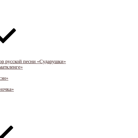
ор русской песни «Сударушки»
маткленге»
сэн»
ночка»