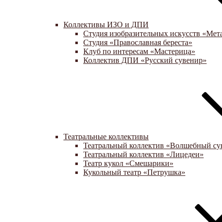
Коллективы ИЗО и ДПИ
Студия изобразительных искусств «Мет
Студия «Православная береста»
Клуб по интересам «Мастерица»
Коллектив ДПИ «Русский сувенир»
Театральные коллективы
Театральный коллектив «Волшебный су
Театральный коллектив «Лицедеи»
Театр кукол «Смешарики»
Кукольный театр «Петрушка»