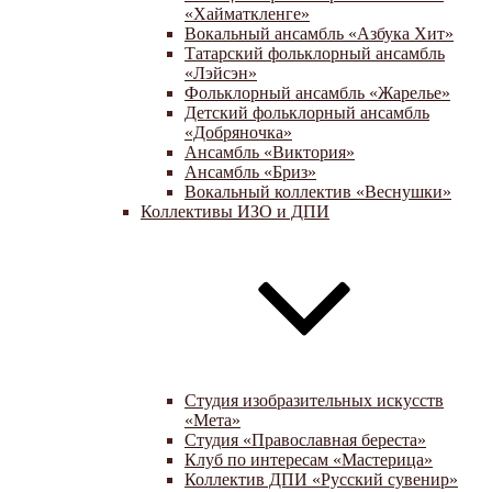
«Хайматкленге»
Вокальный ансамбль «Азбука Хит»
Татарский фольклорный ансамбль
«Лэйсэн»
Фольклорный ансамбль «Жарелье»
Детский фольклорный ансамбль
«Добряночка»
Ансамбль «Виктория»
Ансамбль «Бриз»
Вокальный коллектив «Веснушки»
Коллективы ИЗО и ДПИ
Студия изобразительных искусств
«Мета»
Студия «Православная береста»
Клуб по интересам «Мастерица»
Коллектив ДПИ «Русский сувенир»