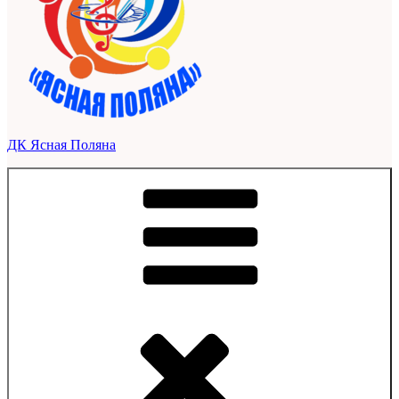
ДК Ясная Поляна