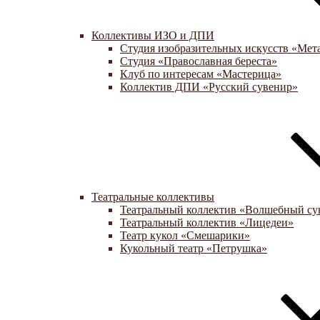
Коллективы ИЗО и ДПИ
Студия изобразительных искусств «Мет
Студия «Православная береста»
Клуб по интересам «Мастерица»
Коллектив ДПИ «Русский сувенир»
Театральные коллективы
Театральный коллектив «Волшебный су
Театральный коллектив «Лицедеи»
Театр кукол «Смешарики»
Кукольный театр «Петрушка»