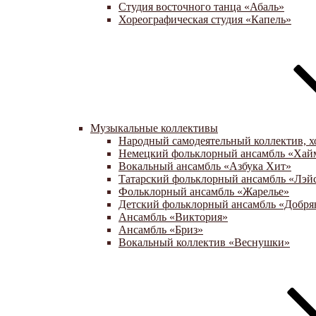
Студия восточного танца «Абаль»
Хореографическая студия «Капель»
Музыкальные коллективы
Народный самодеятельный коллектив, х
Немецкий фольклорный ансамбль «Хай
Вокальный ансамбль «Азбука Хит»
Татарский фольклорный ансамбль «Лэй
Фольклорный ансамбль «Жарелье»
Детский фольклорный ансамбль «Добря
Ансамбль «Виктория»
Ансамбль «Бриз»
Вокальный коллектив «Веснушки»