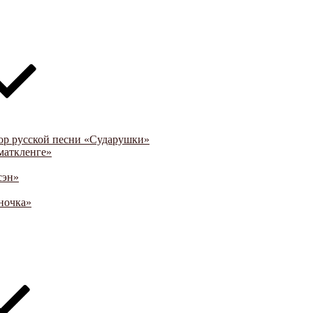
ор русской песни «Сударушки»
маткленге»
сэн»
ночка»