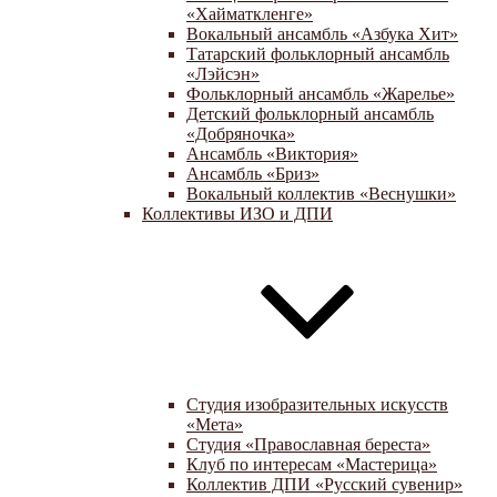
«Хайматкленге»
Вокальный ансамбль «Азбука Хит»
Татарский фольклорный ансамбль
«Лэйсэн»
Фольклорный ансамбль «Жарелье»
Детский фольклорный ансамбль
«Добряночка»
Ансамбль «Виктория»
Ансамбль «Бриз»
Вокальный коллектив «Веснушки»
Коллективы ИЗО и ДПИ
Студия изобразительных искусств
«Мета»
Студия «Православная береста»
Клуб по интересам «Мастерица»
Коллектив ДПИ «Русский сувенир»