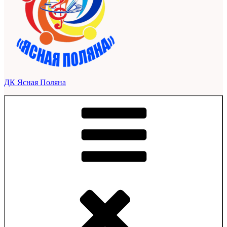
ДК Ясная Поляна