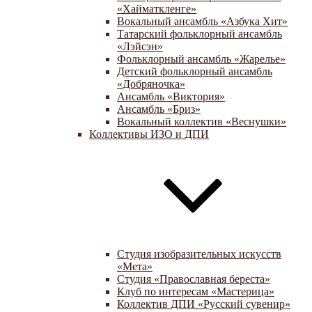
«Хайматкленге»
Вокальный ансамбль «Азбука Хит»
Татарский фольклорный ансамбль
«Лэйсэн»
Фольклорный ансамбль «Жарелье»
Детский фольклорный ансамбль
«Добряночка»
Ансамбль «Виктория»
Ансамбль «Бриз»
Вокальный коллектив «Веснушки»
Коллективы ИЗО и ДПИ
Студия изобразительных искусств
«Мета»
Студия «Православная береста»
Клуб по интересам «Мастерица»
Коллектив ДПИ «Русский сувенир»