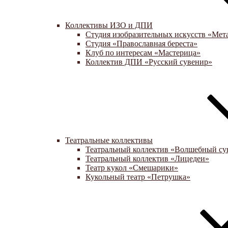
Коллективы ИЗО и ДПИ
Студия изобразительных искусств «Мет
Студия «Православная береста»
Клуб по интересам «Мастерица»
Коллектив ДПИ «Русский сувенир»
Театральные коллективы
Театральный коллектив «Волшебный су
Театральный коллектив «Лицедеи»
Театр кукол «Смешарики»
Кукольный театр «Петрушка»