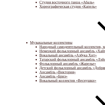
Студия восточного танца «Абаль»
Хореографическая студия «Капель»
Музыкальные коллективы
Народный самодеятельный коллектив, х
Немецкий фольклорный ансамбль «Хай
Вокальный ансамбль «Азбука Хит»
Татарский фольклорный ансамбль «Лэй
Фольклорный ансамбль «Жарелье»
Детский фольклорный ансамбль «Добря
Ансамбль «Виктория»
Ансамбль «Бриз»
Вокальный коллектив «Веснушки»