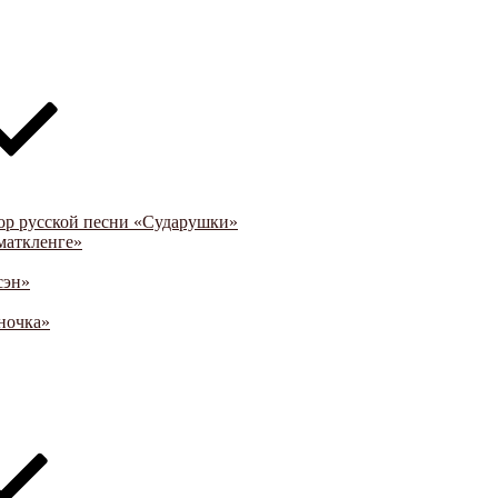
ор русской песни «Сударушки»
маткленге»
сэн»
ночка»