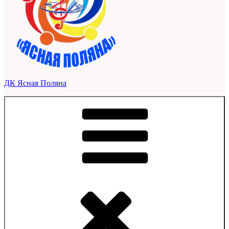
ДК Ясная Поляна