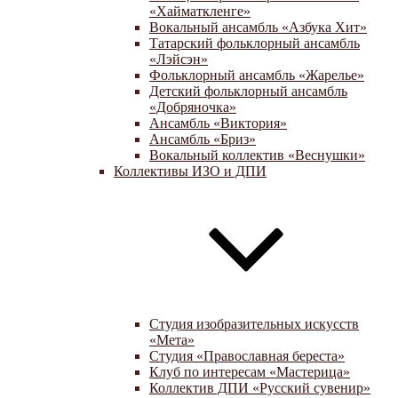
«Хайматкленге»
Вокальный ансамбль «Азбука Хит»
Татарский фольклорный ансамбль
«Лэйсэн»
Фольклорный ансамбль «Жарелье»
Детский фольклорный ансамбль
«Добряночка»
Ансамбль «Виктория»
Ансамбль «Бриз»
Вокальный коллектив «Веснушки»
Коллективы ИЗО и ДПИ
Студия изобразительных искусств
«Мета»
Студия «Православная береста»
Клуб по интересам «Мастерица»
Коллектив ДПИ «Русский сувенир»