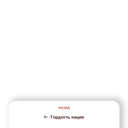
Навигация
НАЗАД
Предыдущая
по
запись:
записям
Гордость нации