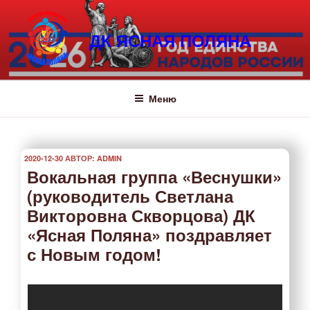
Перейти
к
ДК ЯСНАЯ ПОЛЯНА
содержимому
Меню
ОПУБЛИКОВАНО
2020-12-30
АВТОР:
ADMIN
Вокальная группа «Веснушки»
(руководитель Светлана
Викторовна Скворцова) ДК
«Ясная Поляна» поздравляет
с Новым годом!