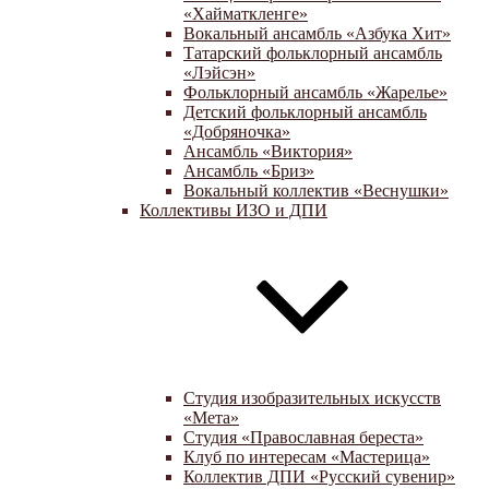
«Хайматкленге»
Вокальный ансамбль «Азбука Хит»
Татарский фольклорный ансамбль
«Лэйсэн»
Фольклорный ансамбль «Жарелье»
Детский фольклорный ансамбль
«Добряночка»
Ансамбль «Виктория»
Ансамбль «Бриз»
Вокальный коллектив «Веснушки»
Коллективы ИЗО и ДПИ
Студия изобразительных искусств
«Мета»
Студия «Православная береста»
Клуб по интересам «Мастерица»
Коллектив ДПИ «Русский сувенир»