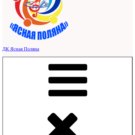
ДК Ясная Поляна