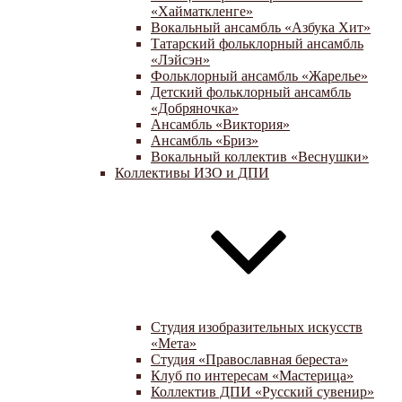
«Хайматкленге»
Вокальный ансамбль «Азбука Хит»
Татарский фольклорный ансамбль
«Лэйсэн»
Фольклорный ансамбль «Жарелье»
Детский фольклорный ансамбль
«Добряночка»
Ансамбль «Виктория»
Ансамбль «Бриз»
Вокальный коллектив «Веснушки»
Коллективы ИЗО и ДПИ
Студия изобразительных искусств
«Мета»
Студия «Православная береста»
Клуб по интересам «Мастерица»
Коллектив ДПИ «Русский сувенир»