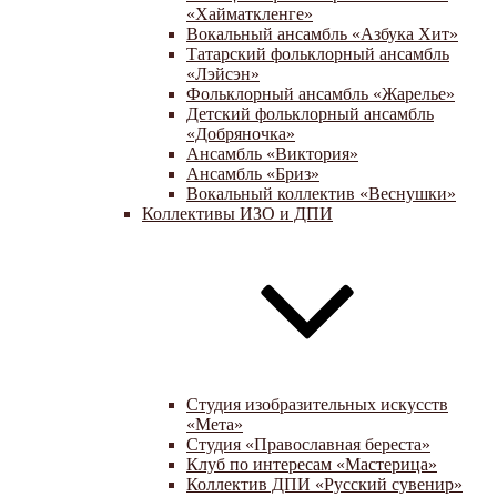
«Хайматкленге»
Вокальный ансамбль «Азбука Хит»
Татарский фольклорный ансамбль
«Лэйсэн»
Фольклорный ансамбль «Жарелье»
Детский фольклорный ансамбль
«Добряночка»
Ансамбль «Виктория»
Ансамбль «Бриз»
Вокальный коллектив «Веснушки»
Коллективы ИЗО и ДПИ
Студия изобразительных искусств
«Мета»
Студия «Православная береста»
Клуб по интересам «Мастерица»
Коллектив ДПИ «Русский сувенир»