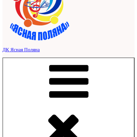
ДК Ясная Поляна