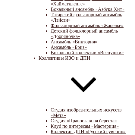
«Хайматкленге»
Вокальный ансамбль «Азбука Хит»
Татарский фольклорный ансамбль
«Лэйсэн»
Фольклорный ансамбль «Жарелье»
Детский фольклорный ансамбль
«Добряночка»
Ансамбль «Виктория»
Ансамбль «Бриз»
Вокальный коллектив «Веснушки»
Коллективы ИЗО и ДПИ
Студия изобразительных искусств
«Мета»
Студия «Православная береста»
Клуб по интересам «Мастерица»
Коллектив ДПИ «Русский сувенир»