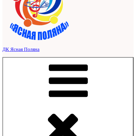
ДК Ясная Поляна