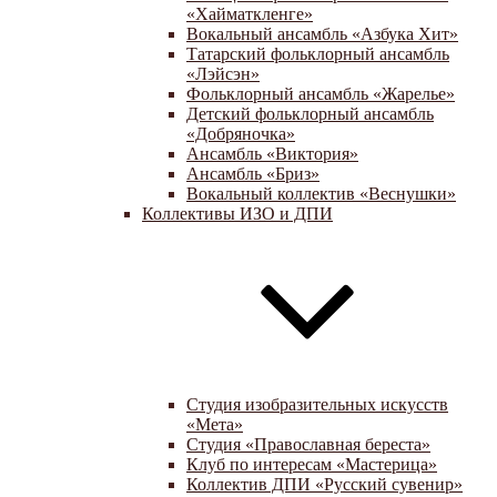
«Хайматкленге»
Вокальный ансамбль «Азбука Хит»
Татарский фольклорный ансамбль
«Лэйсэн»
Фольклорный ансамбль «Жарелье»
Детский фольклорный ансамбль
«Добряночка»
Ансамбль «Виктория»
Ансамбль «Бриз»
Вокальный коллектив «Веснушки»
Коллективы ИЗО и ДПИ
Студия изобразительных искусств
«Мета»
Студия «Православная береста»
Клуб по интересам «Мастерица»
Коллектив ДПИ «Русский сувенир»