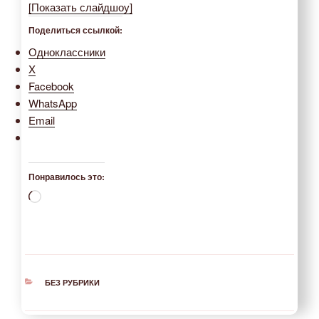
[Показать слайдшоу]
Поделиться ссылкой:
Одноклассники
X
Facebook
WhatsApp
Email
Понравилось это:
Загрузка…
РУБРИКИ
БЕЗ РУБРИКИ