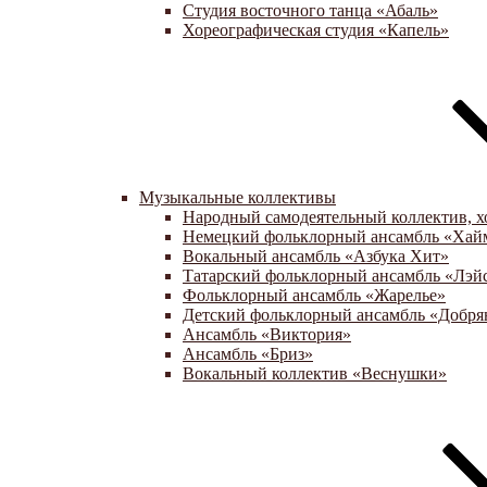
Студия восточного танца «Абаль»
Хореографическая студия «Капель»
Музыкальные коллективы
Народный самодеятельный коллектив, х
Немецкий фольклорный ансамбль «Хай
Вокальный ансамбль «Азбука Хит»
Татарский фольклорный ансамбль «Лэй
Фольклорный ансамбль «Жарелье»
Детский фольклорный ансамбль «Добря
Ансамбль «Виктория»
Ансамбль «Бриз»
Вокальный коллектив «Веснушки»