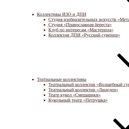
Коллективы ИЗО и ДПИ
Студия изобразительных искусств «Мет
Студия «Православная береста»
Клуб по интересам «Мастерица»
Коллектив ДПИ «Русский сувенир»
Театральные коллективы
Театральный коллектив «Волшебный су
Театральный коллектив «Лицедеи»
Театр кукол «Смешарики»
Кукольный театр «Петрушка»