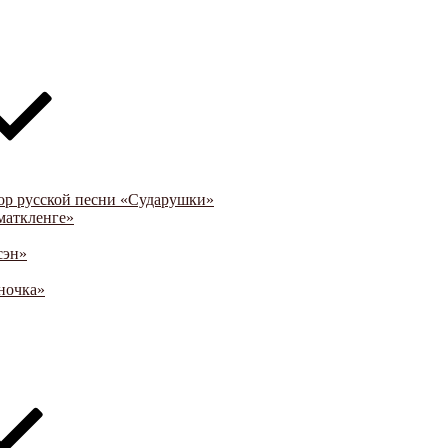
ор русской песни «Сударушки»
маткленге»
сэн»
ночка»