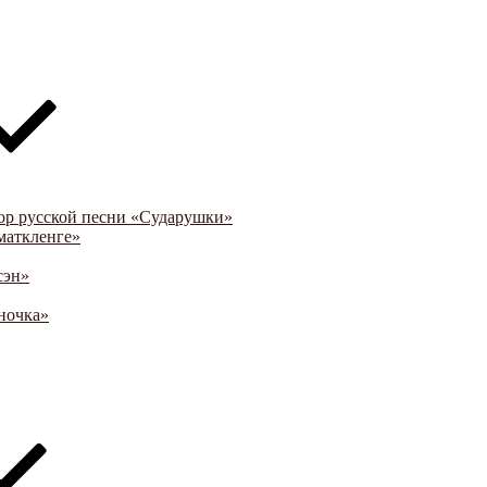
ор русской песни «Сударушки»
маткленге»
сэн»
ночка»