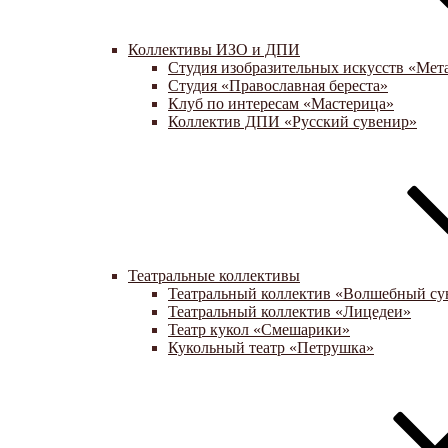
Коллективы ИЗО и ДПИ
Студия изобразительных искусств «Мет
Студия «Православная береста»
Клуб по интересам «Мастерица»
Коллектив ДПИ «Русский сувенир»
Театральные коллективы
Театральный коллектив «Волшебный су
Театральный коллектив «Лицедеи»
Театр кукол «Смешарики»
Кукольный театр «Петрушка»