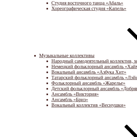
Студия восточного танца «Абаль»
Хореографическая студия «Капель»
Музыкальные коллективы
Народный самодеятельный коллектив, х
Немецкий фольклорный ансамбль «Хай
Вокальный ансамбль «Азбука Хит»
Татарский фольклорный ансамбль «Лэй
Фольклорный ансамбль «Жарелье»
Детский фольклорный ансамбль «Добря
Ансамбль «Виктория»
Ансамбль «Бриз»
Вокальный коллектив «Веснушки»