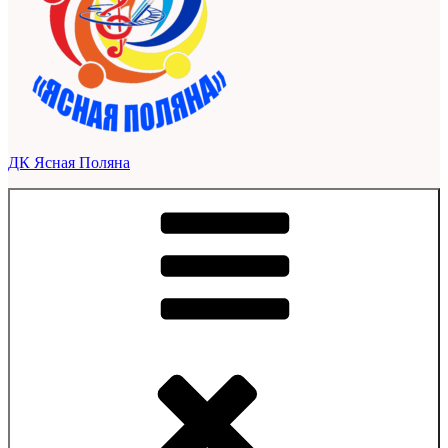
ДК Ясная Поляна