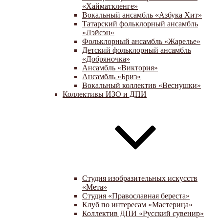
«Хайматкленге»
Вокальный ансамбль «Азбука Хит»
Татарский фольклорный ансамбль
«Лэйсэн»
Фольклорный ансамбль «Жарелье»
Детский фольклорный ансамбль
«Добряночка»
Ансамбль «Виктория»
Ансамбль «Бриз»
Вокальный коллектив «Веснушки»
Коллективы ИЗО и ДПИ
Студия изобразительных искусств
«Мета»
Студия «Православная береста»
Клуб по интересам «Мастерица»
Коллектив ДПИ «Русский сувенир»