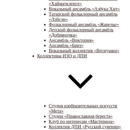
«Хайматкленге»
Вокальный ансамбль «Азбука Хит»
Татарский фольклорный ансамбль
«Лэйсэн»
Фольклорный ансамбль «Жарелье»
Детский фольклорный ансамбль
«Добряночка»
Ансамбль «Виктория»
Ансамбль «Бриз»
Вокальный коллектив «Веснушки»
Коллективы ИЗО и ДПИ
Студия изобразительных искусств
«Мета»
Студия «Православная береста»
Клуб по интересам «Мастерица»
Коллектив ДПИ «Русский сувенир»