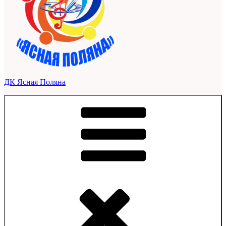
ДК Ясная Поляна