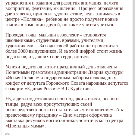
упражнения и задания для развития внимания, памяти,
восприятия, фантазии, мышления. Процесс образования
дается легко, приносит удовольствие, ведь, занимаясь в
центре «Полянка», ребенок не просто получает новые
знания в компании друзей, он также учится учиться.
Проходят годы, малыши взрослеют – становятся
школьниками, студентами, врачами, учителями,
художниками… За годы своей работы центр воспитал
более 3000 выпускников. И за этой цифрой стоит жизнь
педагогов, отдавших свои сердца детям.
Успехи педагогов в этот праздничный день отмечены
Почетными грамотами администрации Дворца культуры
«Ясная Поляна» и подарочным набором шоколадных
конфет от депутата Городского Совета народных депутатов
фракции «Единая Россия» В.Г. Курбатова.
Ну, а дети подготовили свои подарки – стихи, песни и
танцы, радуя всех присутствующих своей
непосредственностью и старательным исполнением. А к
предстоящему празднику – Дню матери оформлена
выставка рисунков воспитанников эстетического центра
«Цветы для мамы».