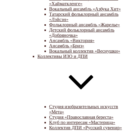
«Хайматкленге»
Вокальный ансамбль «Азбука Хит»
Татарский фольклорный ансамбль
«Лэйсэн»
Фольклорный ансамбль «Жарелье»
Детский фольклорный ансамбль
«Добряночка»
Ансамбль «Виктория»
Ансамбль «Бриз»
Вокальный коллектив «Веснушки»
Коллективы ИЗО и ДПИ
Студия изобразительных искусств
«Мета»
Студия «Православная береста»
Клуб по интересам «Мастерица»
Коллектив ДПИ «Русский сувенир»