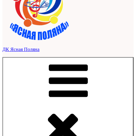
ДК Ясная Поляна