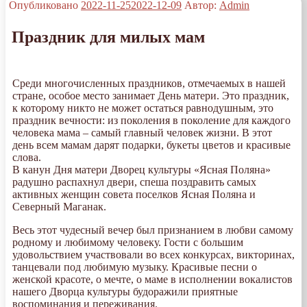
Опубликовано
2022-11-25
2022-12-09
Автор:
Admin
Праздник для милых мам
Среди многочисленных праздников, отмечаемых в нашей
стране, особое место занимает День матери. Это праздник,
к которому никто не может остаться равнодушным, это
праздник вечности: из поколения в поколение для каждого
человека мама – самый главный человек жизни. В этот
день всем мамам дарят подарки, букеты цветов и красивые
слова.
В канун Дня матери Дворец культуры «Ясная Поляна»
радушно распахнул двери, спеша поздравить самых
активных женщин совета поселков Ясная Поляна и
Северный Маганак.
Весь этот чудесный вечер был признанием в любви самому
родному и любимому человеку. Гости с большим
удовольствием участвовали во всех конкурсах, викторинах,
танцевали под любимую музыку. Красивые песни о
женской красоте, о мечте, о маме в исполнении вокалистов
нашего Дворца культуры будоражили приятные
воспоминания и переживания.